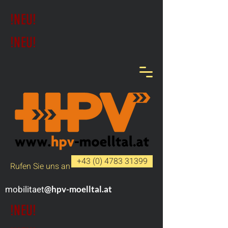
!NEU!
!NEU!
+43 (0) 4783 31399
Rufen Sie uns an
mobilitaet
@hpv-moelltal.at
!NEU!