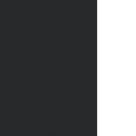
Taxiservice
Omnibusse
Mobilität
Von 1 - 8 Personen bieten Ihnen
unsere Fahrzeuge Platz!
Sollten es mehr als 8 Personen
sein - gerne haben wir eine
idividuelle Lösung für (fast) alle
Busgrößen und Varianten
Haben Sie einen besonderen