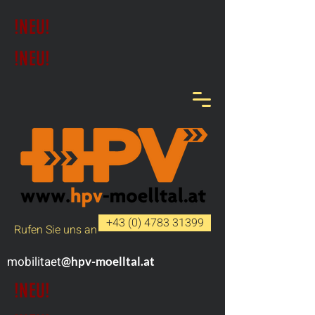
!NEU!
!NEU!
+43 (0) 4783 31399
Rufen Sie uns an
mobilitaet
@hpv-moelltal.at
!NEU!