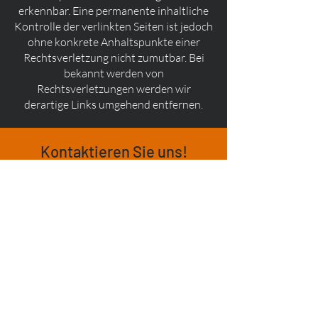
erkennbar. Eine permanente inhaltliche
Kontrolle der verlinkten Seiten ist jedoch
ohne konkrete Anhaltspunkte einer
Rechtsverletzung nicht zumutbar. Bei
bekannt werden von
Rechtsverletzungen werden wir
derartige Links umgehend entfernen.
Kontaktieren Sie uns!
Rufen Sie uns an:
+43 (0) 4783
31399
Oder senden Sie uns eine
Nachricht:
Vornamen eingeben