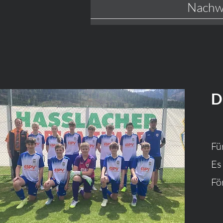
Nachwu
D
Fü
Es
Fö