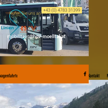
+43 (0) 4783 31399
Rufen Sie uns an
mobilitaet
@hpv-moelltal.at
!NEU!
wagenfahrten
Bummelzug "LINDI"
Über uns
Kontakt