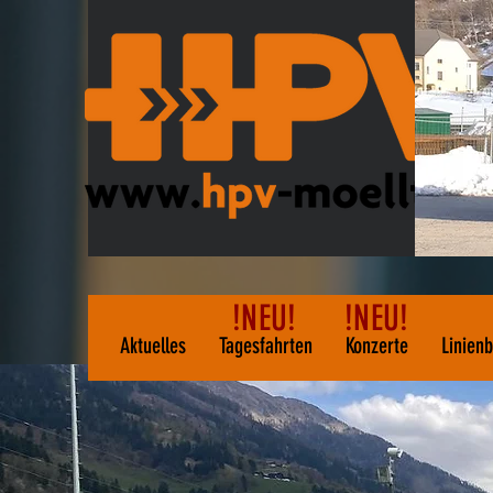
!NEU!
!NEU!
Aktuelles
Tagesfahrten
Konzerte
Linien